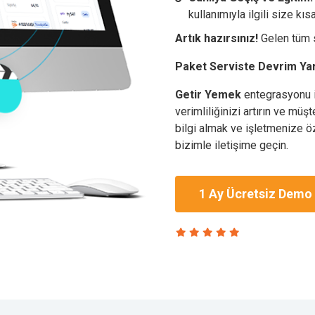
kullanımıyla ilgili size kısa
Artık hazırsınız!
Gelen tüm s
Paket Serviste Devrim Ya
Getir Yemek
entegrasyonu i
verimliliğinizi artırın ve müş
bilgi almak ve işletmenize 
bizimle iletişime geçin.
1 Ay Ücretsiz Demo 
ize özel teklifimiz var!
 Ay
ücretsiz demo paketinizi şimdi oluşturun, hemen kullanmaya
aşlayın.