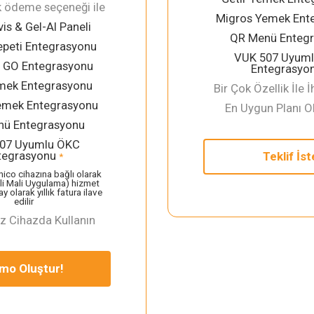
lık ödeme seçeneği ile
Migros Yemek Ent
vis & Gel-Al Paneli
QR Menü Enteg
peti Entegrasyonu
VUK 507 Uyum
l GO Entegrasyonu
Entegrasyo
emek Entegrasyonu
Bir Çok Özellik İle 
emek Entegrasyonu
En Uygun Planı O
ü Entegrasyonu
07 Uyumlu ÖKC
tegrasyonu
Teklif İst
*
ico cihazına bağlı olarak
i Mali Uygulama) hizmet
y olarak yıllık fatura ilave
edilir
iz Cihazda Kullanın
mo Oluştur!