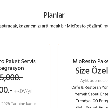
Planlar
ylaştıracak, kazancınızı arttıracak bir MioResto çözümü mu
to
Paket Servis
MioResto Pake
tegrasyon
Size Özel
15,000.-
Aylık ödeme se
00.-
Cafe & Restoran Yön
+KDV/yıl
Yemek Sepeti Ent
Trendyol GO Ente
 2026 Tarihine kadar
Getir Yemek Ente