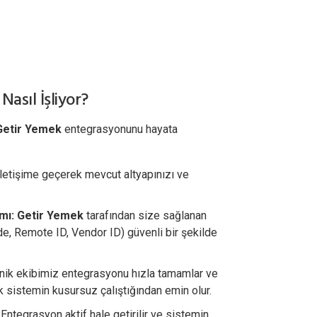
asıl İşliyor?
Getir Yemek
entegrasyonunu hayata
iletişime geçerek mevcut altyapınızı ve
mı:
Getir Yemek
tarafından size sağlanan
ode, Remote ID, Vendor ID) güvenli bir şekilde
ik ekibimiz entegrasyonu hızla tamamlar ve
k sistemin kusursuz çalıştığından emin olur.
Entegrasyon aktif hale getirilir ve sistemin