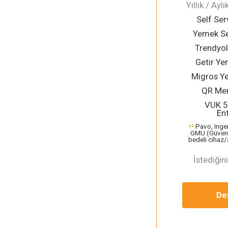
Yıllık / Ay
Self Ser
Yemek Se
Trendyo
Getir Y
Migros Y
QR Men
VUK 5
En
Pavo, Ingen
**
GMU (Güvenl
bedeli cihaz/a
İstediğin
De