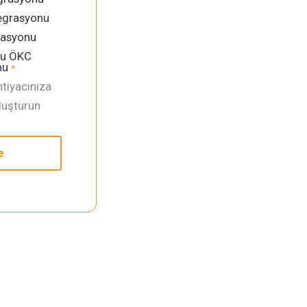
egrasyonu
rasyonu
lu ÖKC
nu
*
İhtiyacınıza
luşturun
e