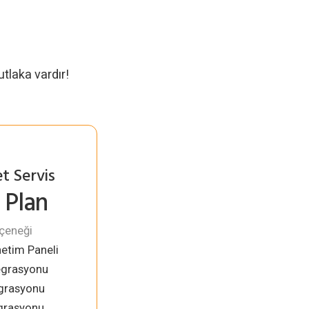
tlaka vardır!
t Servis
 Plan
çeneği
etim Paneli
egrasyonu
grasyonu
grasyonu