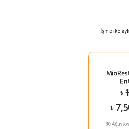
İşinizi kola
MioRes
En
₺
7,5
₺
30 Ağustos