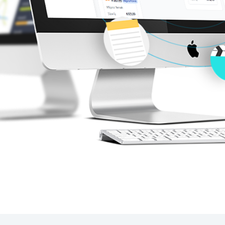
S
1
b